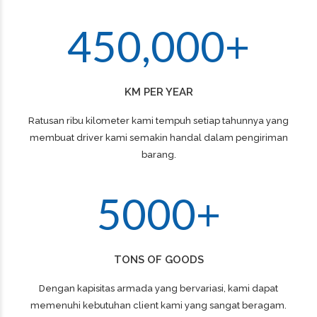
0
5
5
5
3
4
9
9
9
9
2
1
6
6
6
4
5
0
,
0
0
0
+
3
2
7
7
7
4
KM PER YEAR
3
8
8
8
Ratusan ribu kilometer kami tempuh setiap tahunnya yang
5
membuat driver kami semakin handal dalam pengiriman
4
9
9
9
barang.
6
5
0
0
0
+
0
7
TONS OF GOODS
1
8
Dengan kapisitas armada yang bervariasi, kami dapat
memenuhi kebutuhan client kami yang sangat beragam.