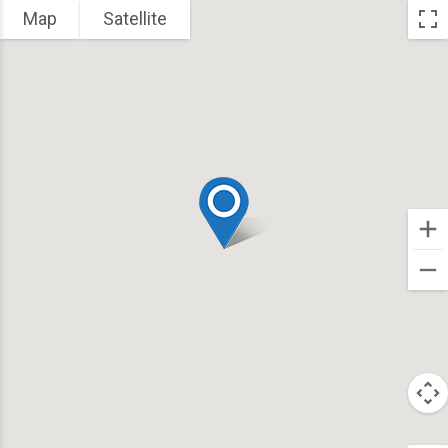
Map
Satellite