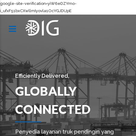
google-site-verification=yiW6eDZYmo-
i_ufxF51bxCXwllmIyovla1OcYGJDUpE
Efficiently Delivered,
GLOBALLY
CONNECTED
Penyedia layanan truk pendingin yang