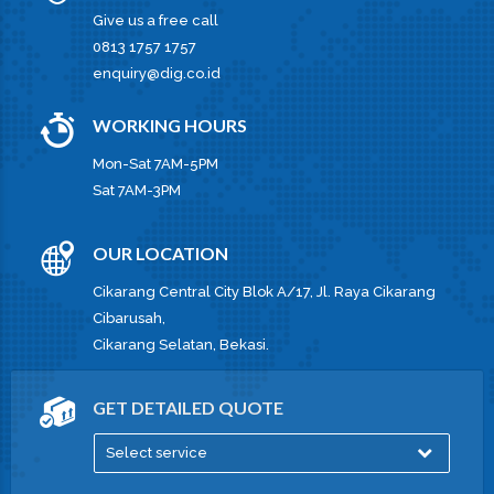
Give us a free call
0813 1757 1757
enquiry@dig.co.id
WORKING HOURS
Mon-Sat 7AM-5PM
Sat 7AM-3PM
OUR LOCATION
Cikarang Central City Blok A/17, Jl. Raya Cikarang
Cibarusah,
Cikarang Selatan, Bekasi.
GET DETAILED QUOTE
Select service