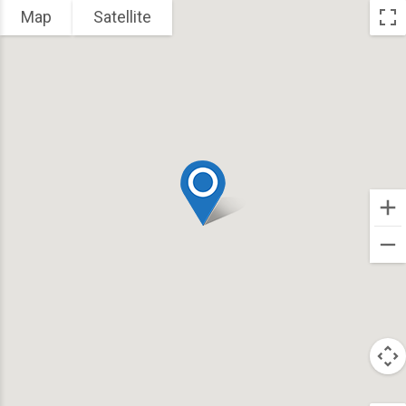
Map
Satellite