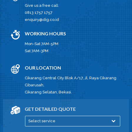
Give us a free call
0813 1757 1757
enquiry@dig.co.id
WORKING HOURS
Mon-Sat 7AM-5PM
Sat 7AM-3PM
OUR LOCATION
Cikarang Central City Blok A/17, Jl. Raya Cikarang
Cibarusah,
Cikarang Selatan, Bekasi.
GET DETAILED QUOTE
Select service