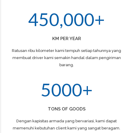
0
5
5
5
3
4
9
9
9
9
2
1
6
6
6
4
5
0
,
0
0
0
+
3
2
7
7
7
4
KM PER YEAR
3
8
8
8
Ratusan ribu kilometer kami tempuh setiap tahunnya yang
5
membuat driver kami semakin handal dalam pengiriman
4
9
9
9
barang.
6
5
0
0
0
+
0
7
TONS OF GOODS
1
8
Dengan kapisitas armada yang bervariasi, kami dapat
memenuhi kebutuhan client kami yang sangat beragam.