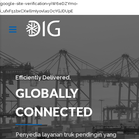
google-site-verification=yiW6eDZYmo-
i_ufxF51bxCXwllmIyovla1OcYGJDUpE
Efficiently Delivered,
GLOBALLY
CONNECTED
Penyedia layanan truk pendingin yang