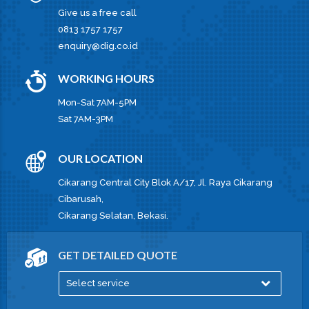
Give us a free call
0813 1757 1757
enquiry@dig.co.id
WORKING HOURS
Mon-Sat 7AM-5PM
Sat 7AM-3PM
OUR LOCATION
Cikarang Central City Blok A/17, Jl. Raya Cikarang
Cibarusah,
Cikarang Selatan, Bekasi.
GET DETAILED QUOTE
Select service