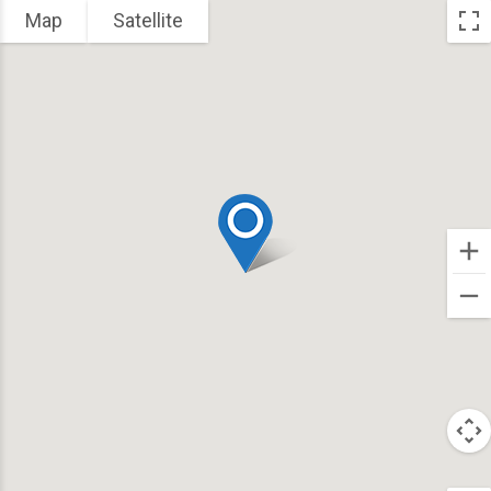
Map
Satellite