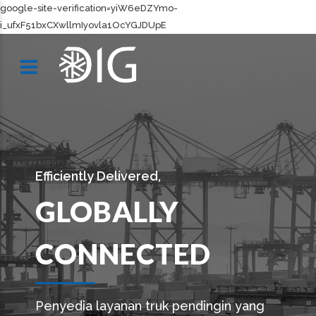
google-site-verification=yiW6eDZYmo-
i_ufxF51bxCXwllmIyovla1OcYGJDUpE
Efficiently Delivered,
GLOBALLY
CONNECTED
Penyedia layanan truk pendingin yang