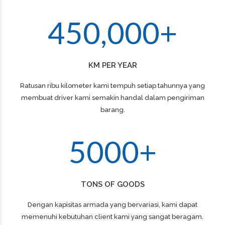
0
5
5
5
3
4
9
9
9
9
2
1
6
6
6
4
5
0
,
0
0
0
+
3
2
7
7
7
4
KM PER YEAR
3
8
8
8
Ratusan ribu kilometer kami tempuh setiap tahunnya yang
5
membuat driver kami semakin handal dalam pengiriman
4
9
9
9
barang.
6
5
0
0
0
+
0
7
TONS OF GOODS
1
8
Dengan kapisitas armada yang bervariasi, kami dapat
memenuhi kebutuhan client kami yang sangat beragam.