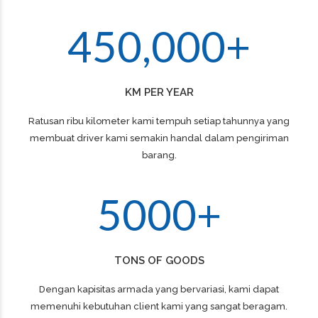
0
5
5
5
3
4
9
9
9
9
2
1
6
6
6
4
5
0
,
0
0
0
+
3
2
7
7
7
4
KM PER YEAR
3
8
8
8
Ratusan ribu kilometer kami tempuh setiap tahunnya yang
5
membuat driver kami semakin handal dalam pengiriman
4
9
9
9
barang.
6
5
0
0
0
+
0
7
TONS OF GOODS
1
8
Dengan kapisitas armada yang bervariasi, kami dapat
memenuhi kebutuhan client kami yang sangat beragam.