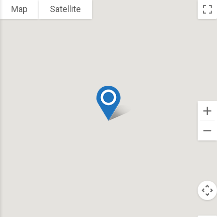
Map
Satellite