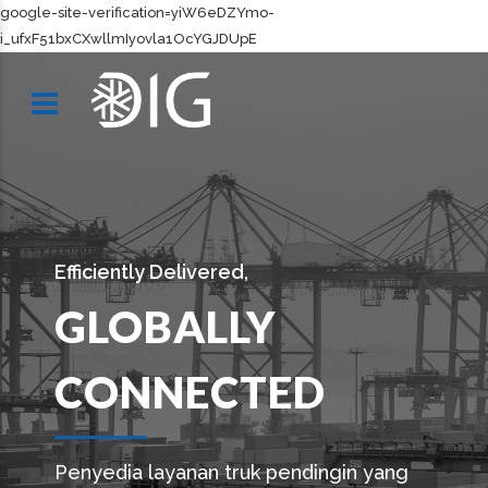
google-site-verification=yiW6eDZYmo-
i_ufxF51bxCXwllmIyovla1OcYGJDUpE
Efficiently Delivered,
GLOBALLY
CONNECTED
Penyedia layanan truk pendingin yang