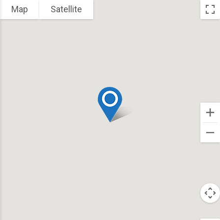
Map
Satellite