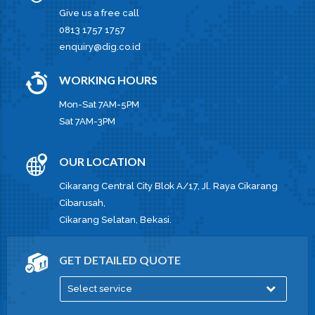
Give us a free call
0813 1757 1757
enquiry@dig.co.id
WORKING HOURS
Mon-Sat 7AM-5PM
Sat 7AM-3PM
OUR LOCATION
Cikarang Central City Blok A/17, Jl. Raya Cikarang
Cibarusah,
Cikarang Selatan, Bekasi.
GET DETAILED QUOTE
Select service