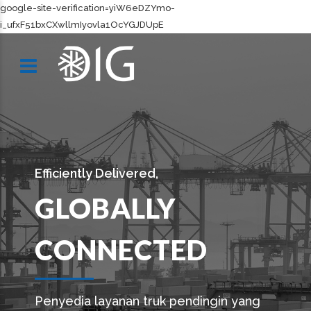
google-site-verification=yiW6eDZYmo-
i_ufxF51bxCXwllmIyovla1OcYGJDUpE
Efficiently Delivered,
GLOBALLY
CONNECTED
Penyedia layanan truk pendingin yang