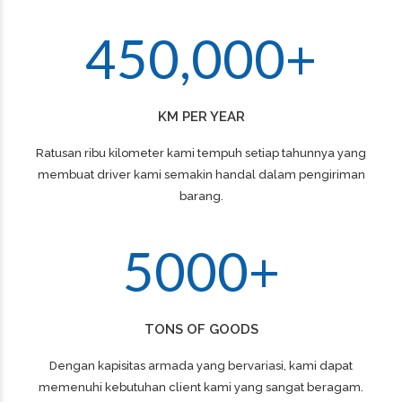
0
5
5
5
3
4
9
9
9
9
2
1
6
6
6
4
5
0
,
0
0
0
+
3
2
7
7
7
4
KM PER YEAR
3
8
8
8
Ratusan ribu kilometer kami tempuh setiap tahunnya yang
5
membuat driver kami semakin handal dalam pengiriman
4
9
9
9
barang.
6
5
0
0
0
+
0
7
TONS OF GOODS
1
8
Dengan kapisitas armada yang bervariasi, kami dapat
memenuhi kebutuhan client kami yang sangat beragam.