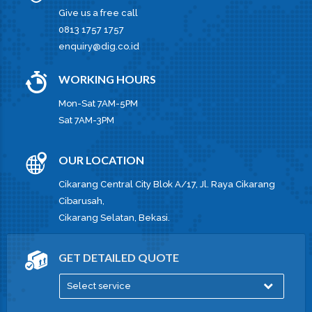
Give us a free call
0813 1757 1757
enquiry@dig.co.id
WORKING HOURS
Mon-Sat 7AM-5PM
Sat 7AM-3PM
OUR LOCATION
Cikarang Central City Blok A/17, Jl. Raya Cikarang
Cibarusah,
Cikarang Selatan, Bekasi.
GET DETAILED QUOTE
Select service