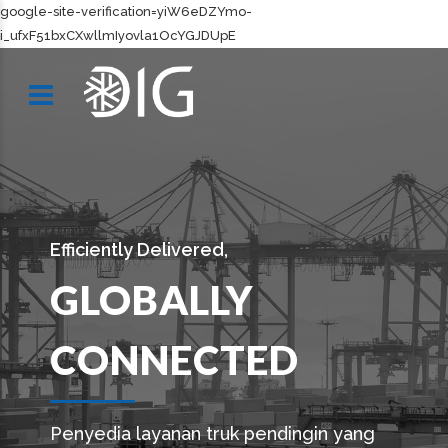
google-site-verification=yiW6eDZYmo-
i_ufxF51bxCXwllmIyovla1OcYGJDUpE
Efficiently Delivered,
GLOBALLY
CONNECTED
Penyedia layanan truk pendingin yang