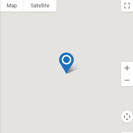
Map
Satellite